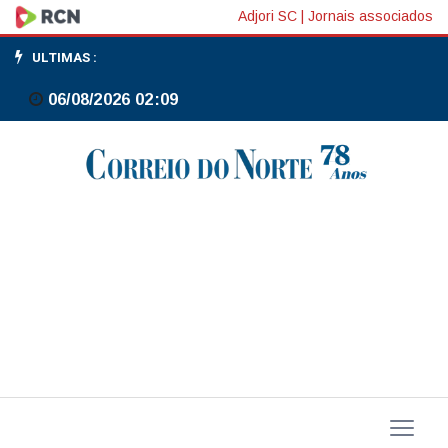
Fedex
Adjori SC
|
Jornais associados
anuncia
ULTIMAS :
conselho
06/08/2026 02:09
de
diretores
para
futura
unidade
independente
de