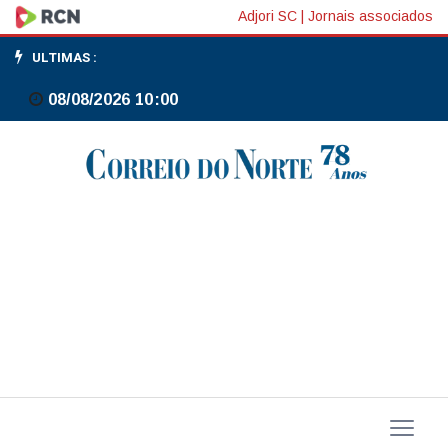
Mercosul-
Adjori SC
|
Jornais associados
UE/Lula:
ULTIMAS :
acordo
08/08/2026 10:00
criará
oportunidades
mútuas
de
emprego
e
geração