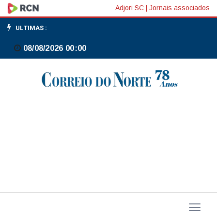
Políticos
Adjori SC
|
Jornais associados
de
ULTIMAS :
todas
08/08/2026 00:00
tendências
homenageiam
Raul
Jungmann