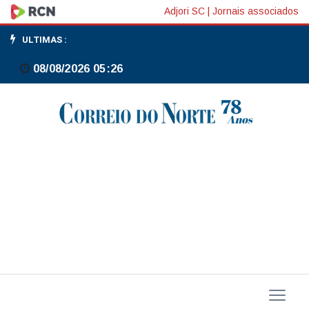
Número
Adjori SC
|
Jornais associados
de
ULTIMAS :
passageiros
08/08/2026 05:26
em
aeroportos
teve
aumento
de
9,4%
em