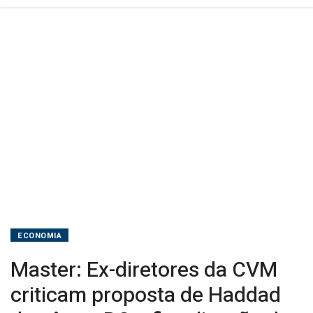
pôr
no
BC
a
fiscalização
de
fundos
ECONOMIA
Master: Ex-diretores da CVM
criticam proposta de Haddad