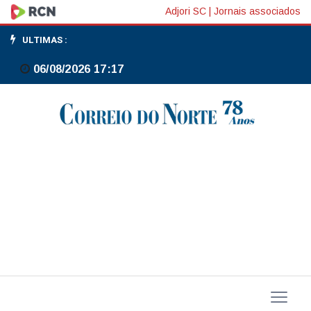
Master:
Adjori SC
|
Jornais associados
Ex-
ULTIMAS :
diretores
06/08/2026 17:17
da
CVM
criticam
proposta
de
Haddad
de