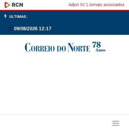
Master:
Adjori SC
|
Jornais associados
PGR
ULTIMAS :
é
09/08/2026 12:17
acionada
por
senador
sobre
possível
conflito
de