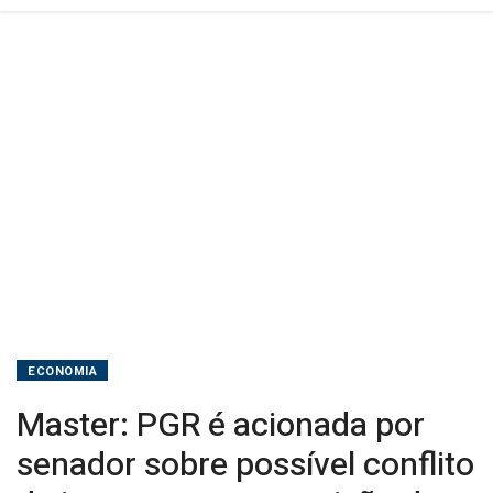
interesses
e
suspeição
de
Toffoli
ECONOMIA
Master: PGR é acionada por
senador sobre possível conflito