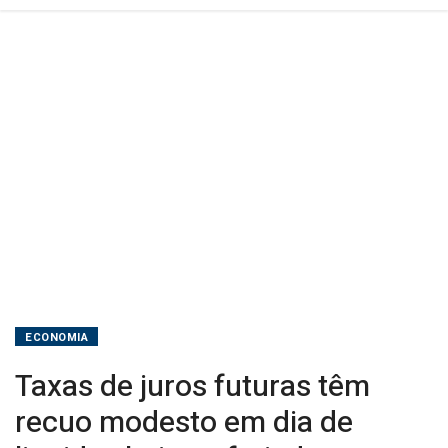
liquidez
baixa
e
feriado
nos
EUA
ECONOMIA
Taxas de juros futuras têm
recuo modesto em dia de