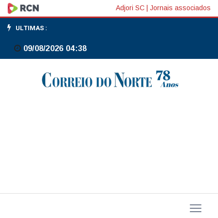
Taxas
Adjori SC
|
Jornais associados
de
ULTIMAS :
juros
09/08/2026 04:38
futuras
têm
recuo
modesto
em
dia
de