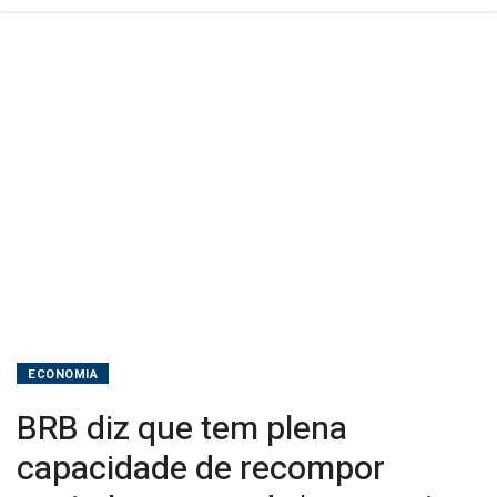
caso
de
'eventuais
prejuízos'
ECONOMIA
BRB diz que tem plena
capacidade de recompor