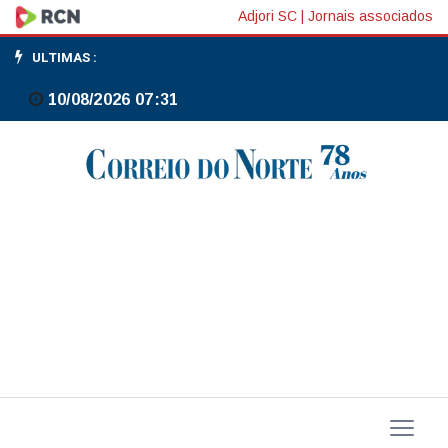
Proposta
Adjori SC
|
Jornais associados
de
ULTIMAS :
CPMI
10/08/2026 07:31
do
Banco
Master
no
Senado
atinge
assinaturas