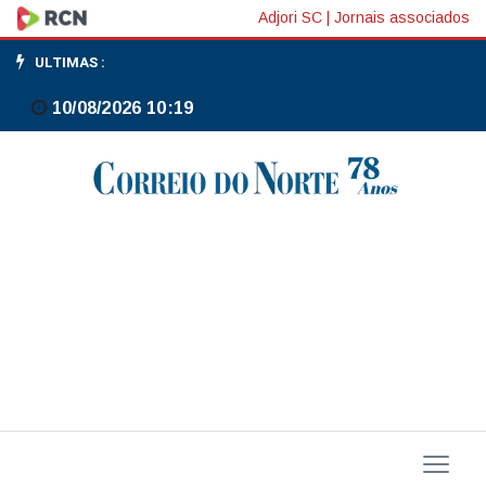
FGC:
Adjori SC
|
Jornais associados
dos
ULTIMAS :
800
10/08/2026 10:19
mil
credores
do
Master,
569
mil
pedidos