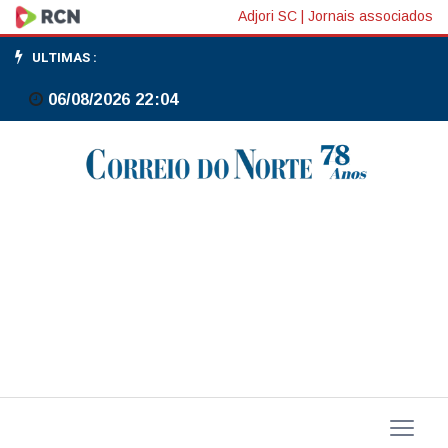
Haddad:
Adjori SC
|
Jornais associados
Galípolo
ULTIMAS :
herdou
06/08/2026 22:04
problema
do
Master
da
gestão
anterior
e