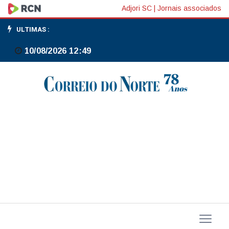
Mercado
Adjori SC
|
Jornais associados
Pago
ULTIMAS :
zera
10/08/2026 12:49
spread
cambial
para
compras
internacionais
em
cartão