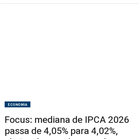
abaixo
do
teto
da
meta
de
inflação
ECONOMIA
Focus: mediana de IPCA 2026
passa de 4,05% para 4,02%,