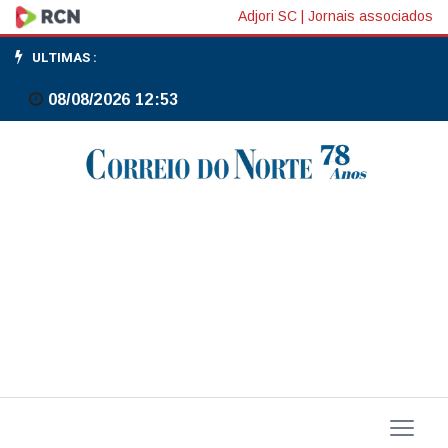
Focus:
Adjori SC
|
Jornais associados
mediana
ULTIMAS :
de
08/08/2026 12:53
IPCA
2026
passa
de
4,05%
para
4,02%,