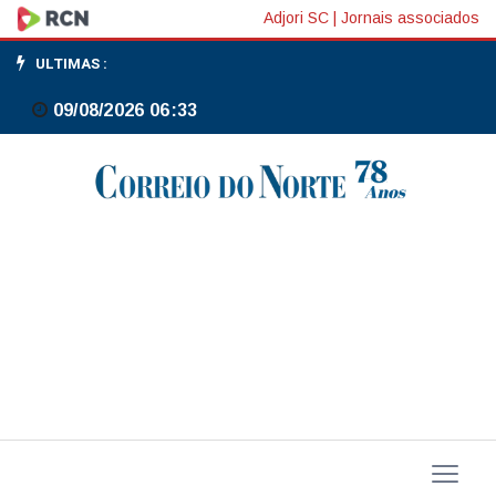
Micron
Adjori SC
|
Jornais associados
assina
ULTIMAS :
intenção
09/08/2026 06:33
de
compra
de
unidade
da
Powerchip
em