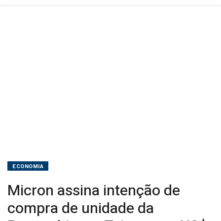
Taiwan
por
US$
1,8
bilhão
ECONOMIA
Micron assina intenção de
compra de unidade da