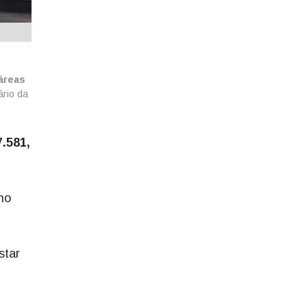
 áreas
ário da
7.581,
no
star