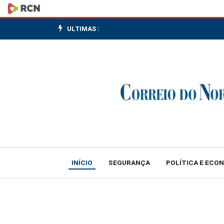
Prefeitura
de
ULTIMAS :
São
Paulo
promove
mutirão
com
2,5
INÍCIO
SEGURANÇA
POLÍTICA E ECO
mil
empregos