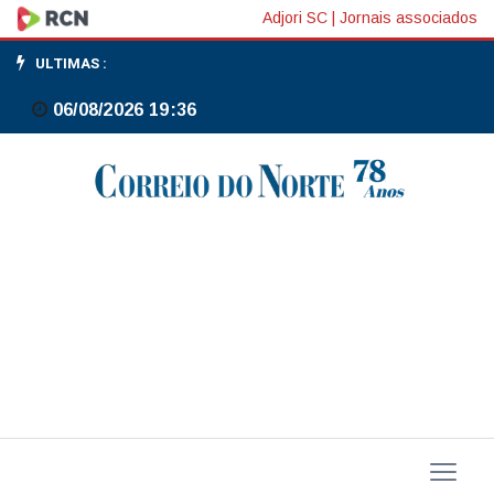
Petrobras
Adjori SC
|
Jornais associados
assina
ULTIMAS :
contrato
06/08/2026 19:36
bilionário
para
fabricar
navios
no
RS