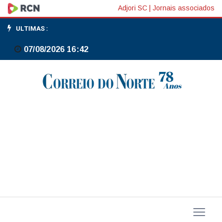
CEO
Adjori SC
|
Jornais associados
da
ULTIMAS :
Amazon
07/08/2026 16:42
diz
que
tarifas
de
Trump
começaram
a