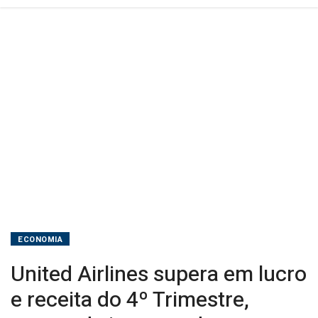
apesar
de
impacto
do
shutdown
ECONOMIA
United Airlines supera em lucro
e receita do 4º Trimestre,