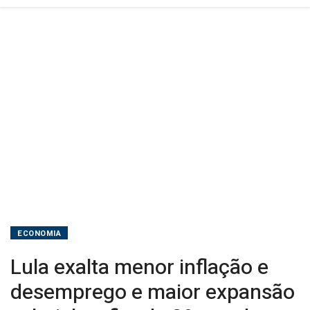
ao
fim
do
3º
ano
de
mandato
ECONOMIA
Lula exalta menor inflação e
desemprego e maior expansão