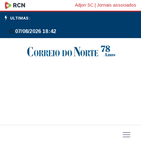
Lula
Adjori SC
|
Jornais associados
exalta
ULTIMAS :
menor
07/08/2026 18:42
inflação
e
desemprego
e
maior
expansão
salarial