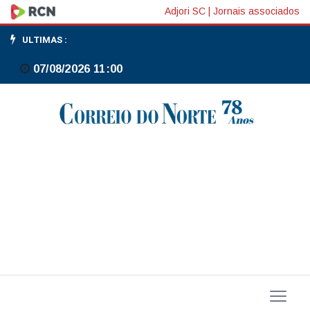
Bolsas
Adjori SC
|
Jornais associados
de
ULTIMAS :
NY
07/08/2026 11:00
fecham
em
queda
de
quase
2%,
em