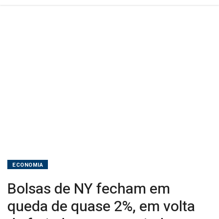
volta
de
feriado
e
repercutindo
Groenlândia
ECONOMIA
Bolsas de NY fecham em
queda de quase 2%, em volta