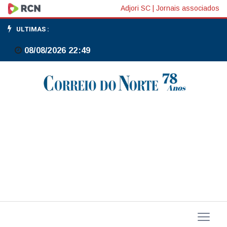
Até
Adjori SC
|
Jornais associados
junho,
ULTIMAS :
Petrobras
08/08/2026 22:49
receberá
parte
das
encomendas
para
ampliar
frota,