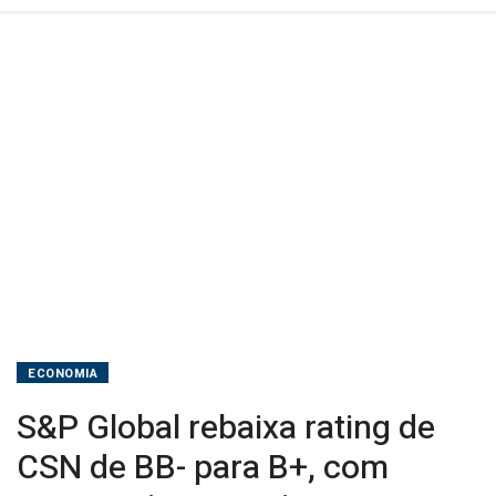
com
perspectiva
negativa
ECONOMIA
S&P Global rebaixa rating de
CSN de BB- para B+, com