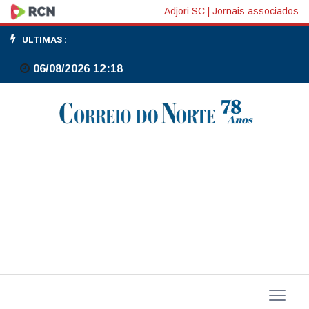
S&P
Adjori SC
|
Jornais associados
Global
ULTIMAS :
rebaixa
06/08/2026 12:18
rating
de
CSN
de
BB-
para
B+,