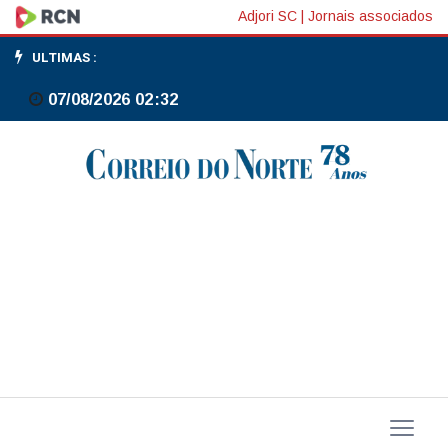
Davos:
Adjori SC
|
Jornais associados
EUA
ULTIMAS :
são
07/08/2026 02:32
boa
conexão,
mas
precisamos
de
China,
Índia