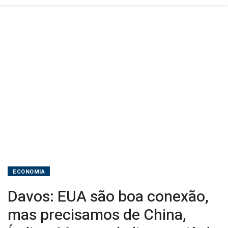
e
Mercosul,
diz
premiê
do
Canadá
ECONOMIA
Davos: EUA são boa conexão,
mas precisamos de China,