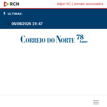
Bolsas
Adjori SC
|
Jornais associados
da
ULTIMAS :
Europa
06/08/2026 19:47
fecham
em
queda
com
tensões
geopolíticas
e