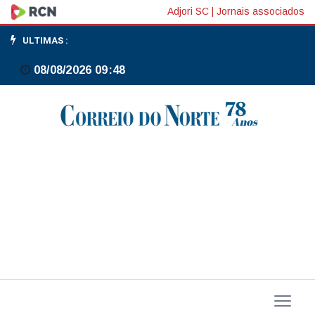
China:
Adjori SC
|
Jornais associados
PBoC
ULTIMAS :
mantém
08/08/2026 09:48
principais
taxas
de
juros
(LPRS)
inalteradas