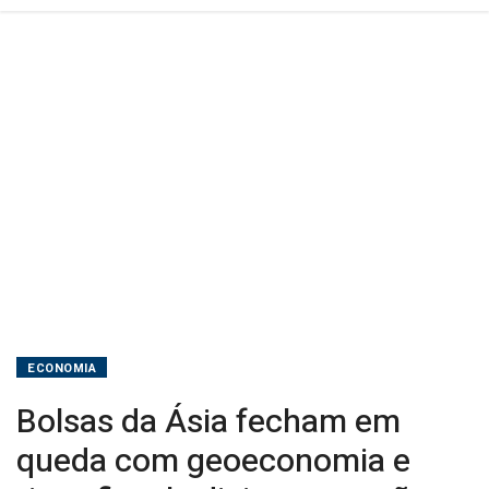
fiscal
adiciona
pressão
a
Tóquio
ECONOMIA
Bolsas da Ásia fecham em
queda com geoeconomia e