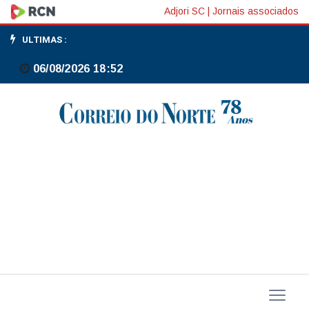
Bolsas
Adjori SC
|
Jornais associados
da
ULTIMAS :
Ásia
06/08/2026 18:52
fecham
em
queda
com
geoeconomia
e
risco