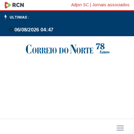
Banco
Adjori SC
|
Jornais associados
Central
ULTIMAS :
decreta
06/08/2026 04:47
liquidação
extrajudicial
do
Will
Bank