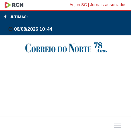
Produção
Adjori SC
|
Jornais associados
da
ULTIMAS :
Rio
06/08/2026 10:44
Tinto
de
cobre
sobe
acima
do
previsto