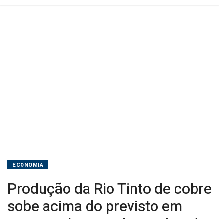
em
2025;
embarque
de
minério
de
ferro
cai
ECONOMIA
Produção da Rio Tinto de cobre
sobe acima do previsto em