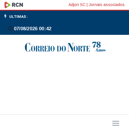
Taxas
Adjori SC
|
Jornais associados
de
ULTIMAS :
juros
07/08/2026 00:42
têm
viés
de
alta
com
dólar
e