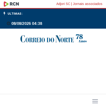
IPCA
Adjori SC
|
Jornais associados
sobe
ULTIMAS :
0,33%
08/08/2026 04:38
em
janeiro,
revela
IBGE