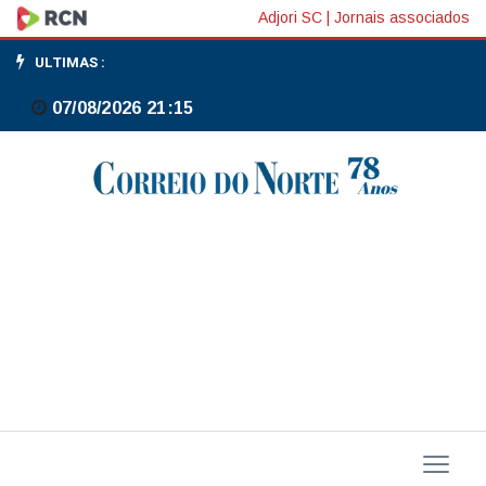
PEC
Adjori SC
|
Jornais associados
6x1
ULTIMAS :
carece
07/08/2026 21:15
de
estudos
e
promove
regras
rígidas,
diz