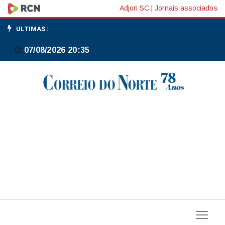
Azul
Adjori SC
|
Jornais associados
diz
ULTIMAS :
ao
07/08/2026 20:35
Cade
que
atraso
na
saída
do
Chapter