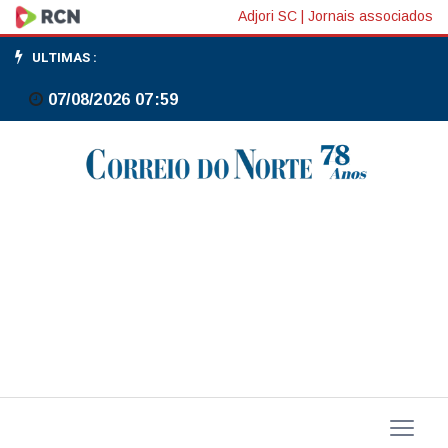
Caso
Adjori SC
|
Jornais associados
Master:
ULTIMAS :
grupo
07/08/2026 07:59
do
Senado
aprova
convite
a
Galípolo,
Vorcaro,