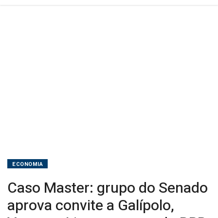
Lima
e
nomes
do
BRB,
TCU
e
CVM
ECONOMIA
Caso Master: grupo do Senado
aprova convite a Galípolo,