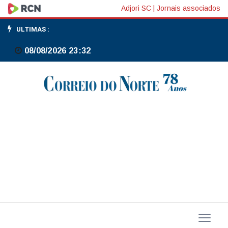
Aneel:
Adjori SC
|
Jornais associados
leilão
ULTIMAS :
de
08/08/2026 23:32
capacidade
exige
equipamento
novo,
mas
regra
evita