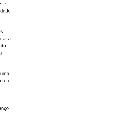
s e
idade
os
itar a
nto
a
a uma
de ou
anço