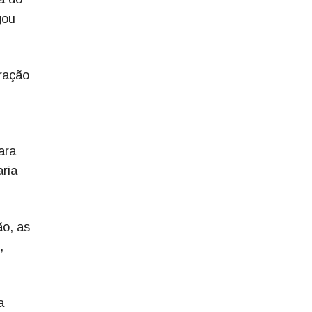
gou
ração
ara
ria
ão, as
,
a