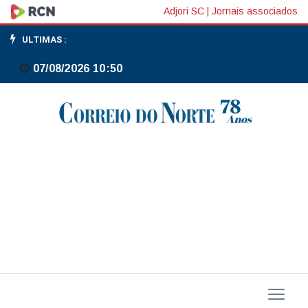
Produção
Adjori SC
|
Jornais associados
industrial
ULTIMAS :
subiu
07/08/2026 10:50
em
10
dos
18
locais
pesquisados
em