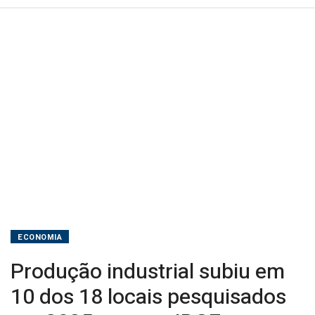
2025,
mostra
IBGE
ECONOMIA
Produção industrial subiu em
10 dos 18 locais pesquisados