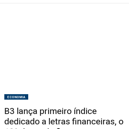
de
renda
fixa
ECONOMIA
B3 lança primeiro índice
dedicado a letras financeiras, o