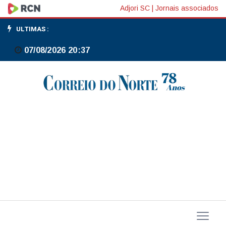
B3
Adjori SC
|
Jornais associados
lança
ULTIMAS :
primeiro
07/08/2026 20:37
índice
dedicado
a
letras
financeiras,
o
12º