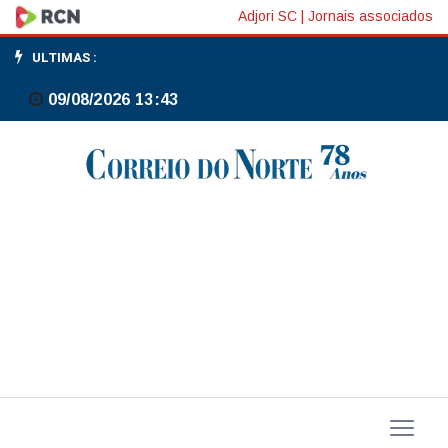
Índice
Adjori SC
|
Jornais associados
de
ULTIMAS :
custo
09/08/2026 13:43
de
emprego
dos
EUA
sobe
0,7%
no