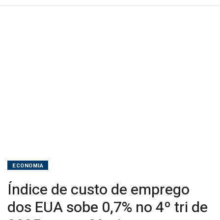
4º
tri
de
2025
ante
o
3º
tri
ECONOMIA
Índice de custo de emprego
dos EUA sobe 0,7% no 4º tri de