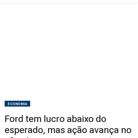
after
hours
com
perspectivas
para
2026
ECONOMIA
Ford tem lucro abaixo do
esperado, mas ação avança no