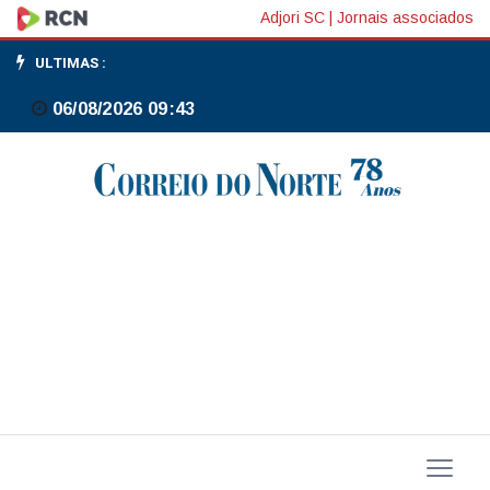
Ford
Adjori SC
|
Jornais associados
tem
ULTIMAS :
lucro
06/08/2026 09:43
abaixo
do
esperado,
mas
ação
avança
no