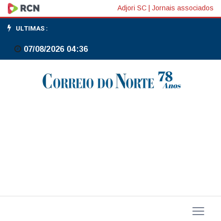
Cade
Adjori SC
|
Jornais associados
aprova
ULTIMAS :
aumento
07/08/2026 04:36
da
participação
da
United
na
Azul