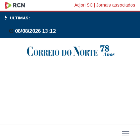
Azul:
Adjori SC
|
Jornais associados
Cade
ULTIMAS :
aprova
08/08/2026 13:12
investimento
de
US$
100
mi
da
United