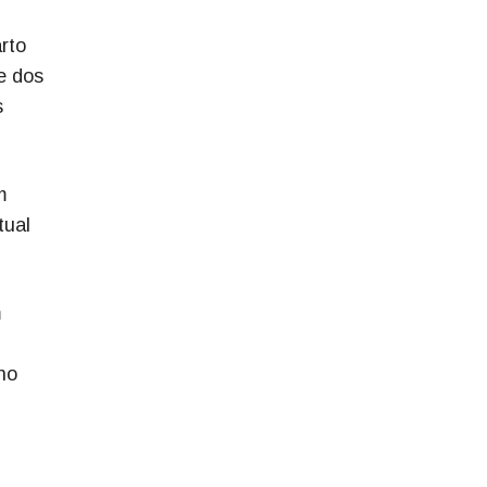
rto
e dos
s
m
tual
m
no