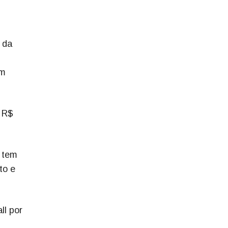
 da
em
e R$
a tem
to e
ll por