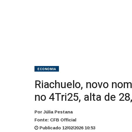
322
mi
no
4Tri25,
alta
de
ECONOMIA
28,8%
Riachuelo, novo nom
no 4Tri25, alta de 2
Por Júlia Pestana
Fonte: CFB Official
Publicado 12/02/2026 10:53