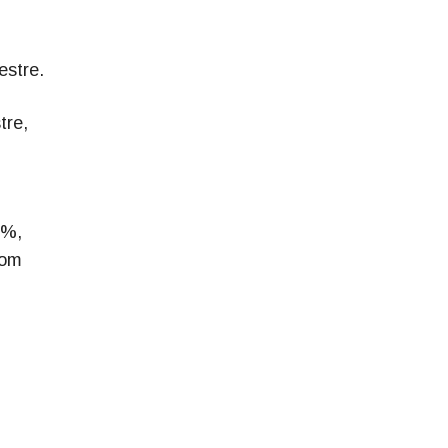
estre.
tre,
4%,
com