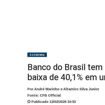
bi
no
4tri25,
baixa
de
40,1%
ECONOMIA
em
Banco do Brasil tem l
um
baixa de 40,1% em 
ano
Por André Marinho e Altamiro Silva Junior
Fonte: CFB Official
Publicado 12/02/2026 10:53