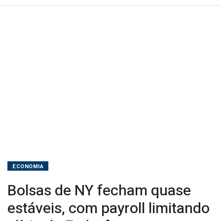
do
Fed
e
foco
em
impacto
da
IA
ECONOMIA
Bolsas de NY fecham quase
estáveis, com payroll limitando