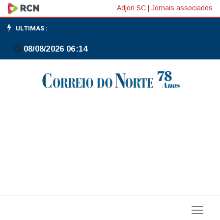
Bolsas
Adjori SC
|
Jornais associados
de
ULTIMAS :
NY
08/08/2026 06:14
fecham
quase
estáveis,
com
payroll
limitando
alívio