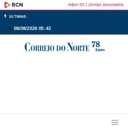
Em
Adjori SC
|
Jornais associados
11º
ULTIMAS :
recorde
08/08/2026 05:43
do
ano,
Ibovespa
sobe
2%
e
encosta