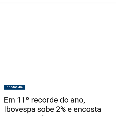
nos
190
mil
pontos
ECONOMIA
Em 11º recorde do ano,
Ibovespa sobe 2% e encosta