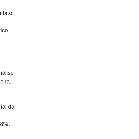
mbito
ico
-
nálise
eira.
ial da
 8%.