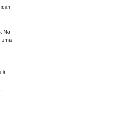
rican
s. Na
r uma
e à
.