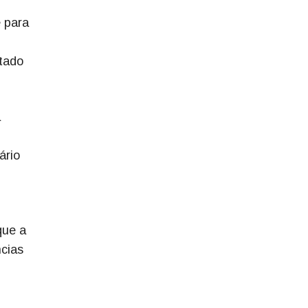
e para
ntado
a
ário
que a
ncias