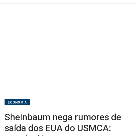
é
'muito
importante
para
eles'
ECONOMIA
Sheinbaum nega rumores de
saída dos EUA do USMCA: