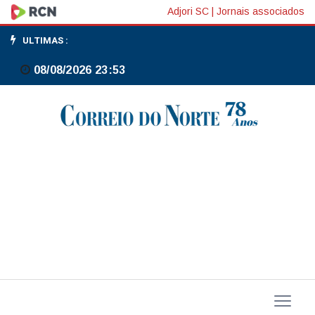
Sheinbaum
Adjori SC
|
Jornais associados
nega
ULTIMAS :
rumores
08/08/2026 23:53
de
saída
dos
EUA
do
USMCA:
acordo