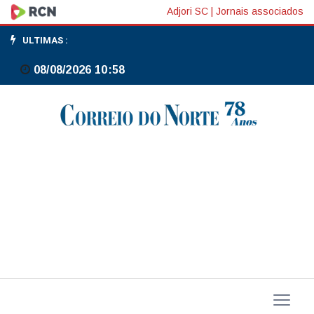
EUA:
Adjori SC
|
Jornais associados
Secretário
ULTIMAS :
de
08/08/2026 10:58
Energia
visita
Venezuela
para
encontro
com
presidente