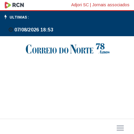
Correios
Adjori SC
|
Jornais associados
colocam
ULTIMAS :
21
07/08/2026 18:53
imóveis
à
venda
em
11
estados