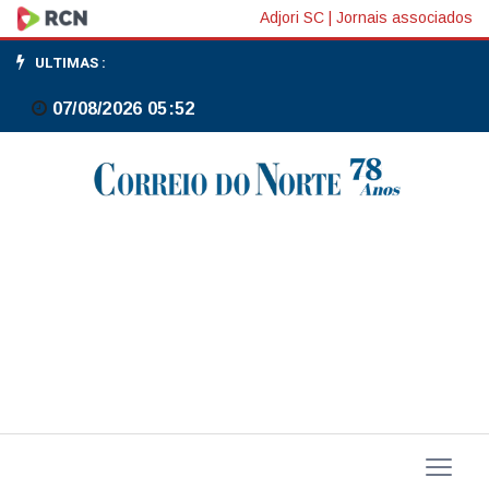
Pesquisa
Adjori SC
|
Jornais associados
diz
ULTIMAS :
que
07/08/2026 05:52
73%
dos
brasileiros
apoiam
fim
da
escala